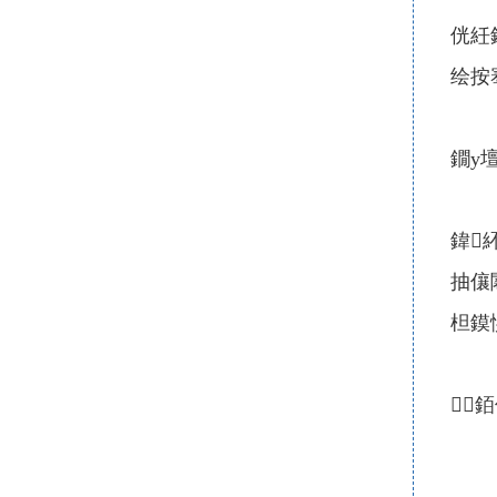
侊紝
绘按
鐗у
鍏
抽儴
柦鏌

銆