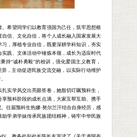
者。希望同学们以教育强国为己任，筑牢思想根
度自信、文化自信，将个人成长融入国家发展大
学习，厚植专业自信，既要深耕学科知识，夯实
会实践、文体活动中锤炼本领，成长为适应时代
秉持“诚朴勇毅”的校训，强化爱国主义教育，
化差异，主动促进民族交流交融，以实际行动维护
者。
以扎实学风交出亮眼答卷，她殷切叮嘱预科生，
分享预科阶段的成长点滴，大家互帮互助、携手
。往届预科生热娜·努尔兰汗结合自身经历，感
鼓励学弟学妹传承民族团结精神，铸牢中华民族
MV，教务处副处长陈长友宣读了《关于准阿布