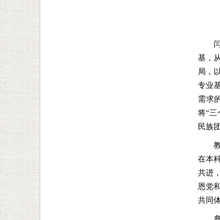
基，
局，
专业
需求
将“
民族
在本
共进
恩党
共同