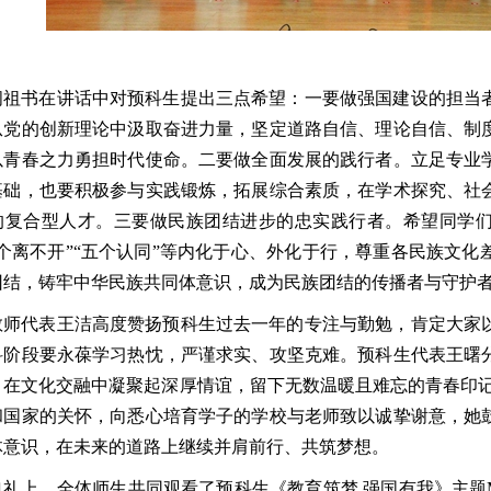
闫祖书在讲话中对预科生提出三点希望：一要做强国建设的担当
从党的创新理论中汲取奋进力量，坚定道路自信、理论自信、制
以青春之力勇担时代使命。二要做全面发展的践行者。立足专业
基础，也要积极参与实践锻炼，拓展综合素质，在学术探究、社
的复合型人才。三要做民族团结进步的忠实践行者。希望同学们
三个离不开”“五个认同”等内化于心、外化于行，尊重各民族文
团结，铸牢中华民族共同体意识，成为民族团结的传播者与守护
教师代表王洁高度赞扬预科生过去一年的专注与勤勉，肯定大家
科阶段要永葆学习热忱，严谨求实、攻坚克难。预科生代表王曙
，在文化交融中凝聚起深厚情谊，留下无数温暖且难忘的青春印记
和国家的关怀，向悉心培育学子的学校与老师致以诚挚谢意，她
体意识，在未来的道路上继续并肩前行、共筑梦想。
典礼上，全体师生共同观看了预科生《教育筑梦 强国有我》主题