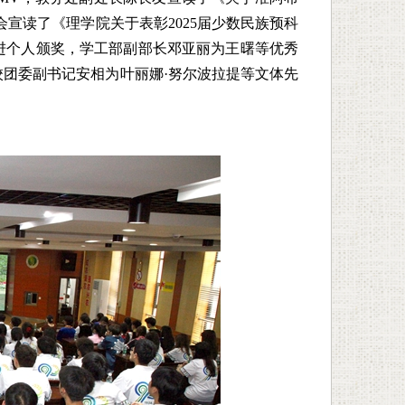
会宣读了《理学院关于表彰2025届少数民族预科
进个人颁奖，学工部副部长邓亚丽为王曙等优秀
团委副书记安相为叶丽娜·努尔波拉提等文体先