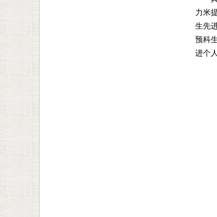
力米提
生先
预科
进个