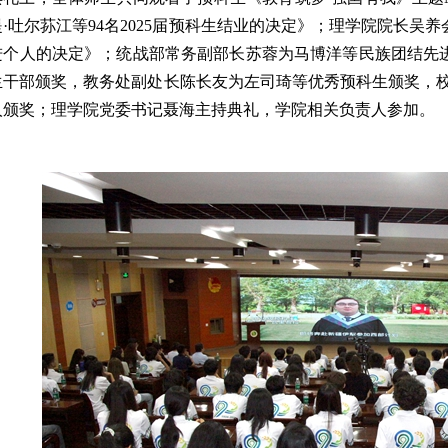
·吐尔荪江等94名2025届预科生结业的决定》；理学院院长吴养
进个人的决定》；统战部常务副部长苏蓉为马博洋等民族团结先
生干部颁奖，教务处副处长陈长友为左司琦等优秀预科生颁奖，校
人颁奖；理学院党委书记聂海主持典礼，学院相关负责人参加。