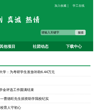
加入收藏 |
学工在线
其他项目
社团动态
下载中心
03/17
学：为考研学生发放补助6.44万元
01/05
12/22
学金评选工作圆满结束
11/26
——曹德旺先生捐资助学我校纪实
11/26
家校育人守初心