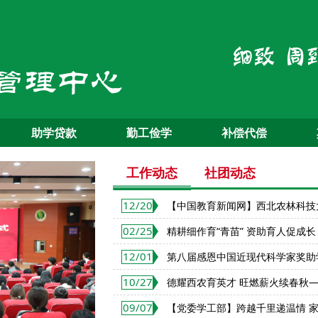
助学贷款
勤工俭学
补偿代偿
工作动态
社团动态
12/20
【中国教育新闻网】西北农林科技大
02/25
精耕细作育“青苗” 资助育人促成长
12/01
第八届感恩中国近现代科学家奖助
10/27
德耀西农育英才 旺燃薪火续春秋
09/07
【党委学工部】跨越千里递温情 