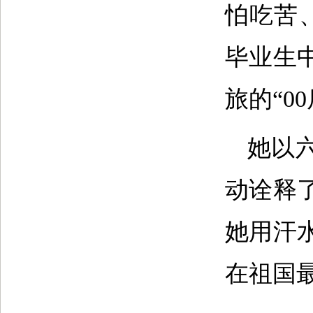
怕吃苦
毕业生
旅的“0
她以
动诠释
她用汗
在祖国