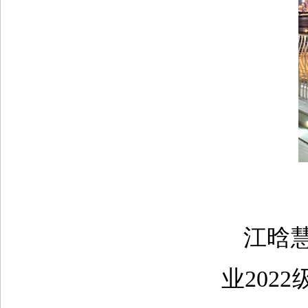
江晗
业20